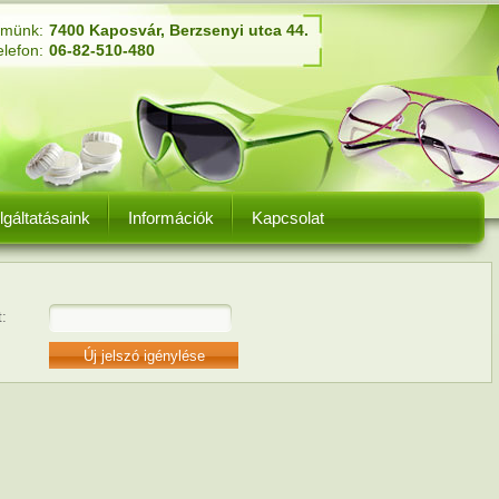
ímünk:
7400 Kaposvár, Berzsenyi utca 44.
elefon:
06-82-510-480
lgáltatásaink
Információk
Kapcsolat
t: