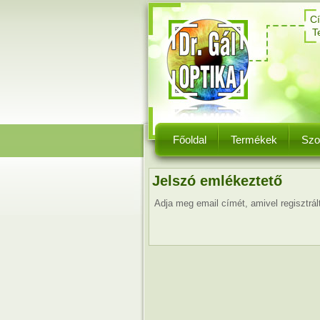
C
T
Főoldal
Termékek
Szo
Jelszó emlékeztető
Adja meg email címét, amivel regisztrál