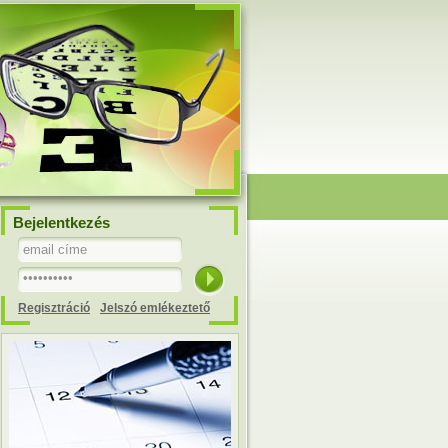
Bejelentkezés
Regisztráció
Jelszó emlékeztető